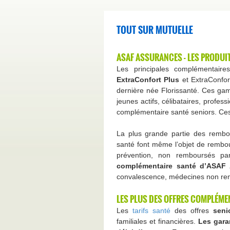
TOUT SUR MUTUELLE
ASAF ASSURANCES - LES PRODUIT
Les principales complémentai
ExtraConfort Plus
et ExtraConfor
dernière née Florissanté. Ces gam
jeunes actifs, célibataires, profess
complémentaire santé seniors. Ces d
La plus grande partie des remb
santé font même l’objet de rembou
prévention, non remboursés p
complémentaire santé d’ASAF
convalescence, médecines non remb
LES PLUS DES OFFRES COMPLÉMEN
Les
tarifs santé
des offres
seni
familiales et financières.
Les gara